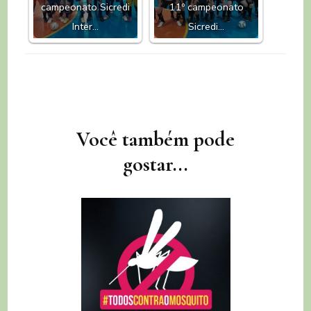
campeonato Sicredi
11º campeonato
Inter…
Sicredi…
Navegação
Você também pode
de
gostar...
post