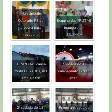
Município de
Colorado RS se
Esquina das FRUTAS
prepara para
inaugura em
receber…
SELBACH
TEMPORAL causa
3ª rodada do 11º
muita DESTRUIÇÂO
campeonato Sicredi
em Selbach
Inter…
2ª rodada do 11º
Primeira rodada do