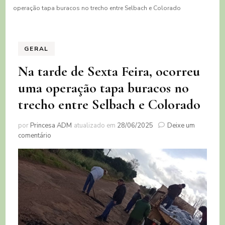
operação tapa buracos no trecho entre Selbach e Colorado
GERAL
Na tarde de Sexta Feira, ocorreu
uma operação tapa buracos no
trecho entre Selbach e Colorado
por
Princesa ADM
atualizado em
28/06/2025
Deixe um
em
comentário
Na
tarde
de
Sexta
Feira,
ocorreu
uma
operação