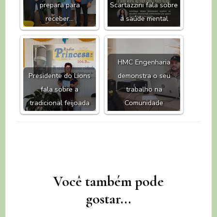
prepara para
Scartazzini fala sobre
receber…
a saúde mental
HMC Engenharia
Presidente do Lions
demonstra o seu
fala sobre a
trabalho na
tradicional feijoada
Comunidade
Navegação
Você também pode
de
gostar...
post