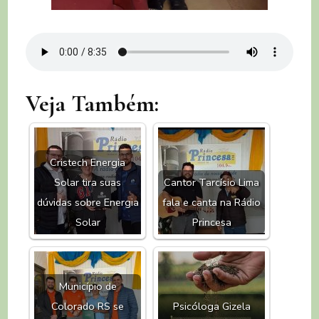
Veja Também:
Cristech Energia
Solar tira suas
Cantor Tarcísio Lima
dúvidas sobre Energia
fala e canta na Rádio
Solar
Princesa
Município de
Colorado RS se
Psicóloga Gizela