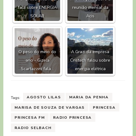
fala sobre ENERGIA
reunião mensal da
SOLAR
Acis
O peso do meio do
A Grazi da empresa
ano - Gizela
Cristech falou sobre
Scartazzini fala…
energia elétrica
AGOSTO LILAS
MARIA DA PENHA
Tags:
MARISA DE SOUZA DE VARGAS
PRINCESA
PRINCESA FM
RADIO PRINCESA
RADIO SELBACH