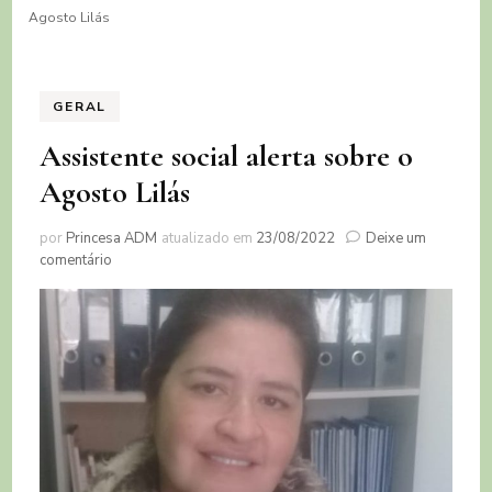
Agosto Lilás
GERAL
Assistente social alerta sobre o
Agosto Lilás
por
Princesa ADM
atualizado em
23/08/2022
Deixe um
em
comentário
Assistente
social
alerta
sobre
o
Agosto
Lilás