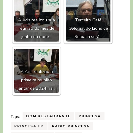
A Acis realizou sua
Terceiro Café
reunião do mês de
Colonial do Lions de
junho na noite…
Selbach será…
A Acis realizou a
primeira reunião
jantar de 2024 na…
DOM RESTAURANTE
PRINCESA
Tags:
PRINCESA FM
RADIO PRINCESA