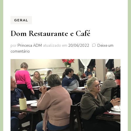
GERAL
Dom Restaurante e Café
por
Princesa ADM
atualizado em
20/06/2022
Deixe um
em
comentário
Dom
Restaurante
e
Café