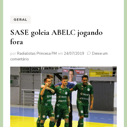
GERAL
SASE goleia ABELC jogando
fora
por
Radialistas Princesa FM
em
24/07/2019
Deixe um
em
comentário
SASE
goleia
ABELC
jogando
fora