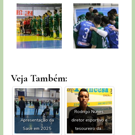
Veja Também:
Rodrigo Nunes,
Apresentação da
diretor esportivo e
Sase em 2025
tesoureiro da…