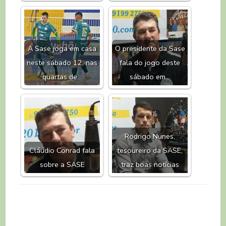
A Sase joga em casa
O presidente da Sase
neste sábado 12, nas
fala do jogo deste
quartas de…
sábado em…
Rodrigo Nunes,
Cláudio Conrad fala
tesoureiro da SASE,
sobre a SASE
traz boas notícias