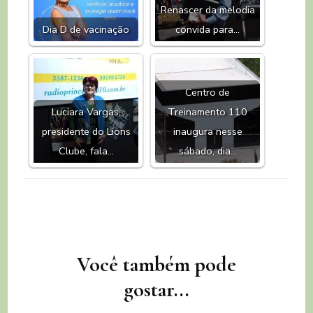
Renascer da melodia
Dia D de vacinação
convida para…
Centro de
Luciara Vargas,
Treinamento 110
presidente do Lions
inaugura nesse
Clube, fala…
sábado, dia…
Navegação
Você também pode
de
gostar...
post