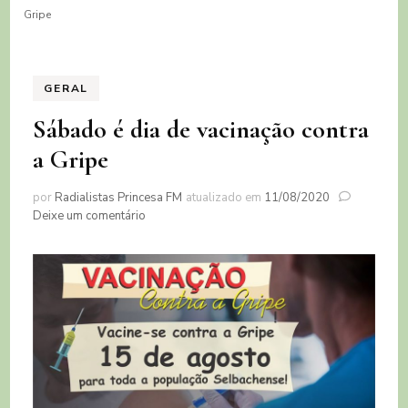
Gripe
GERAL
Sábado é dia de vacinação contra
a Gripe
por
Radialistas Princesa FM
atualizado em
11/08/2020
em
Deixe um comentário
Sábado
é
dia
de
vacinação
contra
a
Gripe