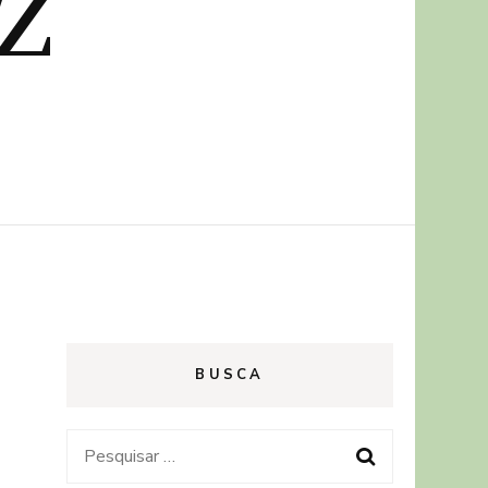
z
BUSCA
Pesquisar
por: