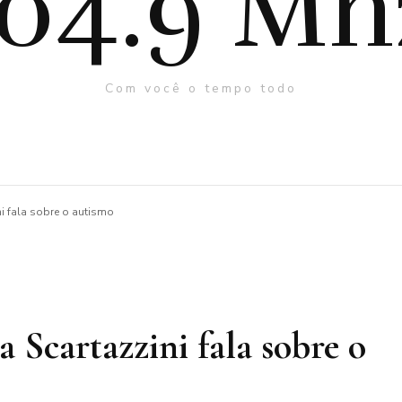
104.9 Mh
Com você o tempo todo
ni fala sobre o autismo
a Scartazzini fala sobre o