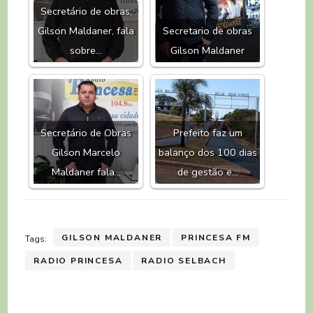
Secretário de obras,
Gilson Maldaner, fala
Secretario de obras
sobre…
Gilson Maldaner
Secretário de Obras
Prefeito faz um
Gilson Marcelo
balanço dos 100 dias
Maldaner fala…
de gestão e…
GILSON MALDANER
PRINCESA FM
Tags:
RADIO PRINCESA
RADIO SELBACH