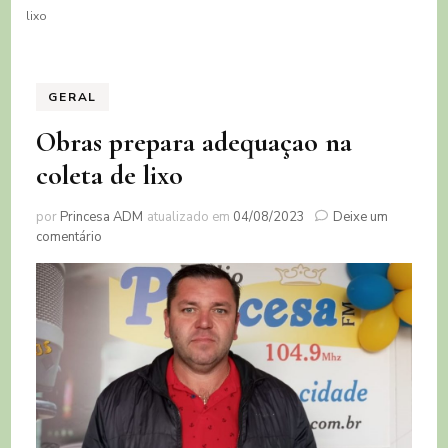
lixo
GERAL
Obras prepara adequaçao na
coleta de lixo
por
Princesa ADM
atualizado em
04/08/2023
Deixe um
em
comentário
Obras
prepara
adequaçao
na
coleta
de
lixo