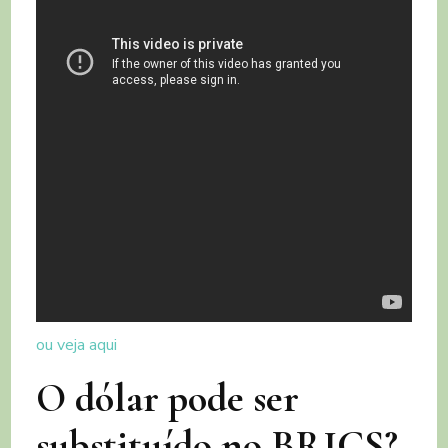
ou veja aqui
O dólar pode ser
substituído no BRICS?