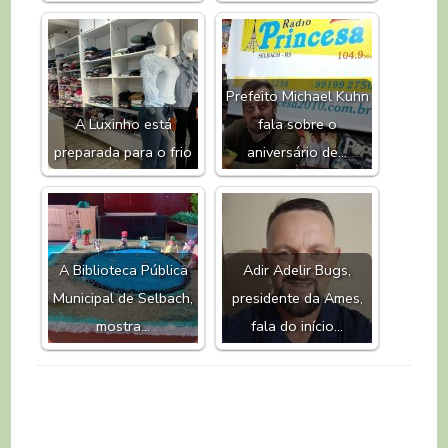
Prefeito Michael Kuhn
A Luxinho está
fala sobre o
preparada para o frio
aniversário de…
A Biblioteca Pública
Adir Adelir Bugs,
Municipal de Selbach,
presidente da Ames,
mostra…
fala do início…