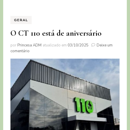
GERAL
O CT 110 está de aniversário
por
Princesa ADM
atualizado em
03/10/2025
Deixe um
em
comentário
O
CT
110
está
de
aniversário