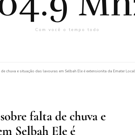
104.9 Mh
Com você o tempo todo
 de chuva e situação das lavouras em Selbah Ele é extensionita da Emater Local
sobre falta de chuva e
 em Selbah Ele é