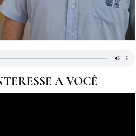
Local.
NTERESSE A VOCÊ