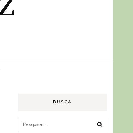
z
.
BUSCA
Pesquisar
por: