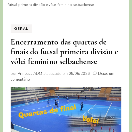
futsal primeira divisão e vôlei feminino selbachense
GERAL
Encerramento das quartas de
finais do futsal primeira divisão e
vôlei feminino selbachense
por
Princesa ADM
atualizado em
08/06/2026
Deixe um
em
comentário
Encerramento
das
quartas
de
finais
do
futsal
primeira