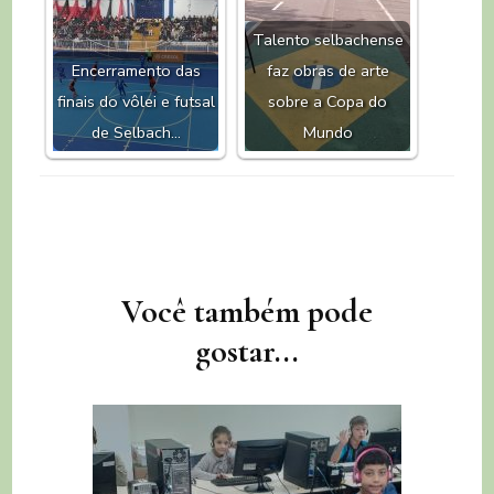
Talento selbachense
Encerramento das
faz obras de arte
finais do vôlei e futsal
sobre a Copa do
de Selbach…
Mundo
Navegação
Você também pode
de
gostar...
post