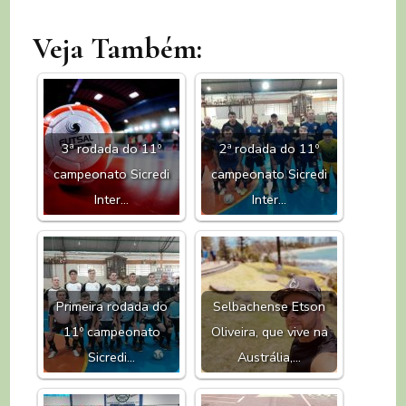
Veja Também:
3ª rodada do 11º
2ª rodada do 11º
campeonato Sicredi
campeonato Sicredi
Inter…
Inter…
Primeira rodada do
Selbachense Etson
11º campeonato
Oliveira, que vive na
Sicredi…
Austrália,…