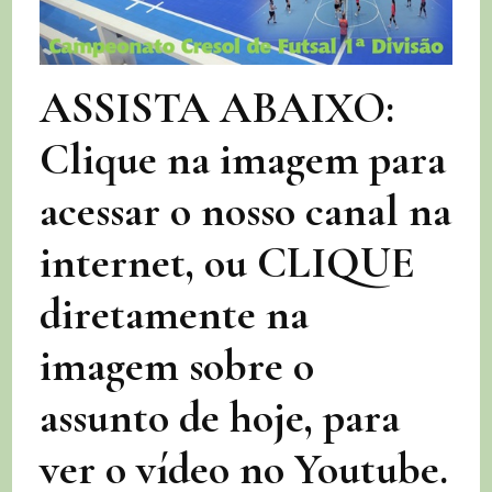
divisão
e
vôlei
feminino
selbachense
ASSISTA ABAIXO:
Clique na imagem para
acessar o nosso canal na
internet, ou CLIQUE
diretamente na
imagem sobre o
assunto de hoje, para
ver o vídeo no Youtube.