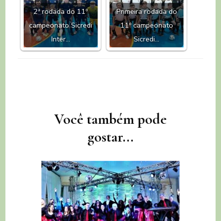
2ª rodada do 11º
Primeira rodada do
campeonato Sicredi
11º campeonato
Inter…
Sicredi…
Navegação
Você também pode
de
gostar...
post