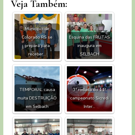
Veja Também:
Município de
Colorado RS se
Esquina das FRUTAS
prepara para
inaugura em
receber…
SELBACH
TEMPORAL causa
3ª rodada do 11º
muita DESTRUIÇÂO
campeonato Sicredi
em Selbach
Inter…