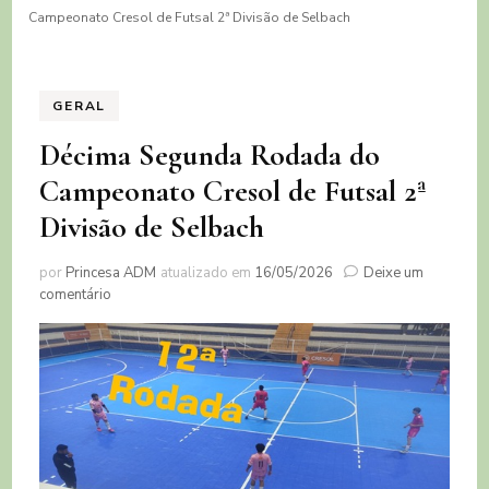
Campeonato Cresol de Futsal 2ª Divisão de Selbach
GERAL
Décima Segunda Rodada do
Campeonato Cresol de Futsal 2ª
Divisão de Selbach
por
Princesa ADM
atualizado em
16/05/2026
Deixe um
em
comentário
Décima
Segunda
Rodada
do
Campeonato
Cresol
de
Futsal