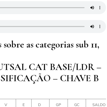
sobre as categorias sub 11,
TSAL CAT BASE/LDR –
SSIFICAÇÃO – CHAVE B
V
E
D
GP
GC
SALDO