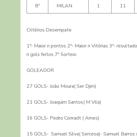
8º
MILAN
1
11
Critérios Desempate
1º- Maior n pontos 2º- Maior n Vitórias 3º- resultad
n gols feitos 7º Sorteio
GOLEADOR
27 GOLS- João Moura( Ser Djim)
21 GOLS- Joaquim Santos( M Vila)
16 GOLS- Pedro Conradt ( Ames)
15 GOLS- Samuel Silva( Sercesa)- Samuel Barros (