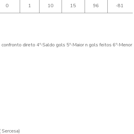
0
1
10
15
96
-81
o confronto direto 4º-Saldo gols 5º-Maior n gols feitos 6º-Menor
 Sercesa)