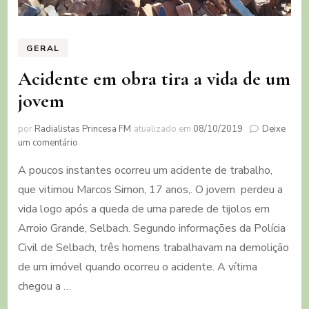
GERAL
Acidente em obra tira a vida de um
jovem
por
Radialistas Princesa FM
atualizado em
08/10/2019
Deixe
em
um comentário
Acidente
A poucos instantes ocorreu um acidente de trabalho,
em
obra
que vitimou Marcos Simon, 17 anos,. O jovem perdeu a
tira
vida logo após a queda de uma parede de tijolos em
a
vida
Arroio Grande, Selbach. Segundo informações da Polícia
de
Civil de Selbach, três homens trabalhavam na demolição
um
de um imóvel quando ocorreu o acidente. A vítima
jovem
chegou a …