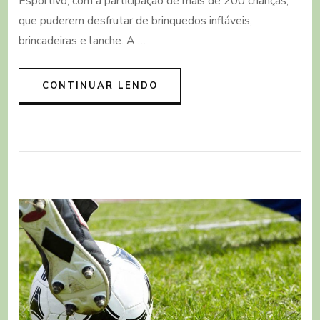
Esportivo, com a participação de mais de 200 crianças,
Rádio
que puderem desfrutar de brinquedos infláveis,
Princesa
é
brincadeiras e lanche. A …
um
sucesso
CONTINUAR LENDO