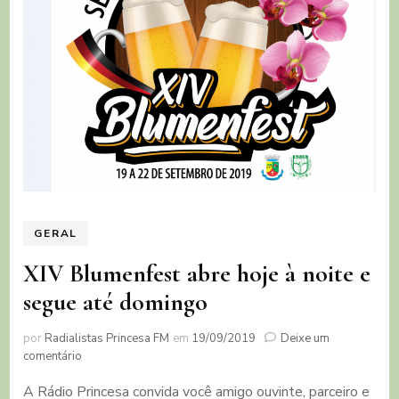
GERAL
XIV Blumenfest abre hoje à noite e
segue até domingo
por
Radialistas Princesa FM
em
19/09/2019
Deixe um
em
comentário
XIV
A Rádio Princesa convida você amigo ouvinte, parceiro e
Blumenfest