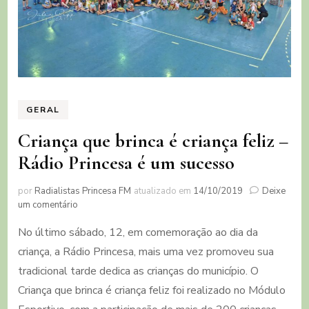
GERAL
Criança que brinca é criança feliz –
Rádio Princesa é um sucesso
por
Radialistas Princesa FM
atualizado em
14/10/2019
Deixe
em
um comentário
Criança
No último sábado, 12, em comemoração ao dia da
que
brinca
criança, a Rádio Princesa, mais uma vez promoveu sua
é
tradicional tarde dedica as crianças do município. O
criança
feliz
Criança que brinca é criança feliz foi realizado no Módulo
–