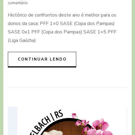
em
comentário
SASE
Histórico de confrontos deste ano é melhor para os
enfrenta
neste
donos da casa: PFF 1×0 SASE (Copa dos Pampas)
sábado
SASE 0x1 PFF (Copa dos Pampas) SASE 1×5 PFF
o
PFF
(Liga Gaúcha)
em
Passo
Fundo
CONTINUAR LENDO