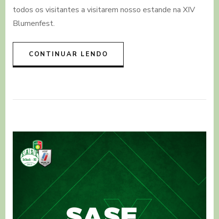
abre
todos os visitantes a visitarem nosso estande na XIV
hoje
Blumenfest.
à
noite
e
segue
CONTINUAR LENDO
até
domingo