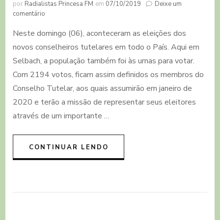
por
Radialistas Princesa FM
em
07/10/2019
Deixe um
em
comentário
Selbach
Neste domingo (06), aconteceram as eleições dos
elegeu
seus
novos conselheiros tutelares em todo o País. Aqui em
novos
Selbach, a população também foi às urnas para votar.
conselheiros
tutelares
Com 2194 votos, ficam assim definidos os membros do
Conselho Tutelar, aos quais assumirão em janeiro de
2020 e terão a missão de representar seus eleitores
através de um importante …
CONTINUAR LENDO