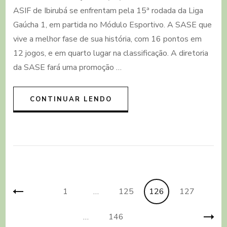
dia
ASIF de Ibirubá se enfrentam pela 15ª rodada da Liga
de
Gaúcha 1, em partida no Módulo Esportivo. A SASE que
clássico
regional
vive a melhor fase de sua história, com 16 pontos em
no
12 jogos, e em quarto lugar na classificação. A diretoria
Módulo
da SASE fará uma promoção …
Esportivo
CONTINUAR LENDO
Paginação
Página
Página
Página
Página
1
…
125
126
127
de
posts
Página
…
146