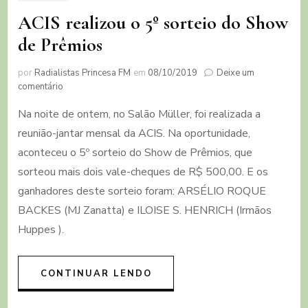
ACIS realizou o 5º sorteio do Show
de Prêmios
por
Radialistas Princesa FM
em
08/10/2019
Deixe um
em
comentário
ACIS
Na noite de ontem, no Salão Müller, foi realizada a
realizou
o
reunião-jantar mensal da ACIS. Na oportunidade,
5º
aconteceu o 5º sorteio do Show de Prêmios, que
sorteio
do
sorteou mais dois vale-cheques de R$ 500,00. E os
Show
ganhadores deste sorteio foram: ARSÉLIO ROQUE
de
BACKES (MJ Zanatta) e ILOISE S. HENRICH (Irmãos
Prêmios
Huppes ).
CONTINUAR LENDO