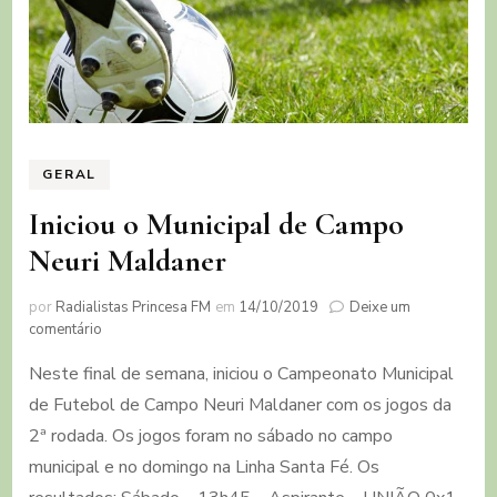
GERAL
Iniciou o Municipal de Campo
Neuri Maldaner
por
Radialistas Princesa FM
em
14/10/2019
Deixe um
em
comentário
Iniciou
Neste final de semana, iniciou o Campeonato Municipal
o
Municipal
de Futebol de Campo Neuri Maldaner com os jogos da
de
2ª rodada. Os jogos foram no sábado no campo
Campo
Neuri
municipal e no domingo na Linha Santa Fé. Os
Maldaner