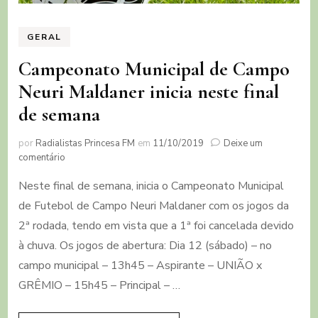
GERAL
Campeonato Municipal de Campo
Neuri Maldaner inicia neste final
de semana
por
Radialistas Princesa FM
em
11/10/2019
Deixe um
em
comentário
Campeonato
Neste final de semana, inicia o Campeonato Municipal
Municipal
de
de Futebol de Campo Neuri Maldaner com os jogos da
Campo
2ª rodada, tendo em vista que a 1ª foi cancelada devido
Neuri
Maldaner
à chuva. Os jogos de abertura: Dia 12 (sábado) – no
inicia
campo municipal – 13h45 – Aspirante – UNIÃO x
neste
GRÊMIO – 15h45 – Principal – …
final
de
semana