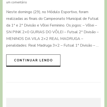
em
um comentário
Conhecidos
Neste domingo (29), no Módulo Esportivo, foram
os
campeões
realizadas as finais do Campeonato Municipal de Futsal
do
da 1ª e 2ª Divisão e Vôlei Feminino. Os jogos: – Vôlei –
Municipal
de
SN PINK 2×0 GURIAS DO VÔLEI – Futsal 2ª Divisão –
Futsal
MENINOS DA VILA 2×2 REAL MADRUGA –
e
penalidades: Real Madruga 3×2 – Futsal 1ª Divisão – …
Vôlei
CONTINUAR LENDO