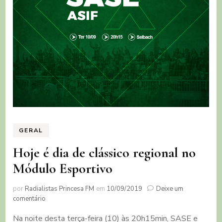
GERAL
Hoje é dia de clássico regional no
Módulo Esportivo
por
Radialistas Princesa FM
em
10/09/2019
Deixe um
em
comentário
Hoje
Na noite desta terça-feira (10) às 20h15min, SASE e
é